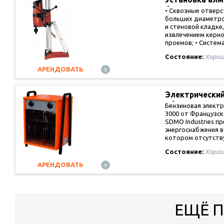
бурения…
• Сквозные отверс
больших диаметро
и стеновой кладке,
извлечением керн
проемов; • Систе
Состояние:
Хорош
АРЕНДОВАТЬ
Электрически
обогревател
Бензиновая элект
3000 от Французск
SDMO Industries п
энергоснабжения в
котором отсутст
Состояние:
Хорош
АРЕНДОВАТЬ
ЕЩЁ 