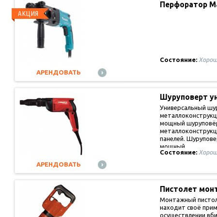
Перфоратор M
АКЦИЯ
Состояние:
Хорош
АРЕНДОВАТЬ
Шуруповерт у
Универсальный шу
металлоконструкци
мощный шуруповё
металлоконструкц
панелей. Шурупове
мощный…
Состояние:
Хорош
АРЕНДОВАТЬ
Пистолет мо
Монтажный пистол
находит своё прим
осуществлении вб