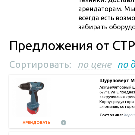
арендаторам. Мы 
всегда есть возм
забирать оборуд
Предложения от СТ
Сортировать:
по цене
по 
Шуруповерт M
Аккумуляторный ш
6271DWPE предназ
закручивания креп
Корпус редуктора 
алюминия, котор
Состояние:
Хорош
АРЕНДОВАТЬ