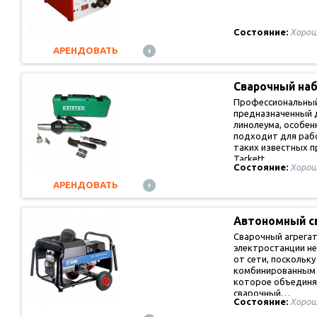
Состояние:
Хорош
АРЕНДОВАТЬ
Сварочный на
укладки…
Профессиональный
предназначенный 
линолеума, особе
подходит для раб
таких известных п
Tarkett…
Состояние:
Хорош
АРЕНДОВАТЬ
Автономный 
Сварочный агрегат
электростанции не
от сети, поскольку
комбинированным 
которое объединяе
сварочный…
Состояние:
Хорош