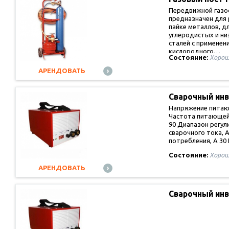
Передвижной газо
предназначен для 
пайке металлов, д
углеродистых и н
сталей с применен
кислородного…
Состояние:
Хорош
АРЕНДОВАТЬ
Сварочный ин
постоянного…
Напряжение питающ
Частота питающей 
90 Диапазон регул
сварочного тока, А
потребления, А 3
Состояние:
Хорош
АРЕНДОВАТЬ
Сварочный ин
постоянного…