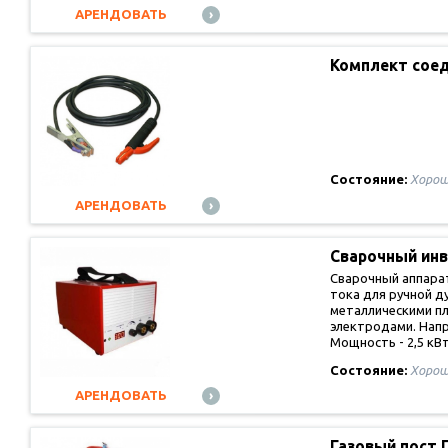
АРЕНДОВАТЬ
Комплект сое
Состояние:
Хорош
АРЕНДОВАТЬ
Сварочный ин
постоянного…
Сварочный аппара
тока для ручной д
металлическими п
электродами. Нап
Мощность - 2,5 кВ
Состояние:
Хорош
АРЕНДОВАТЬ
Газовый пост