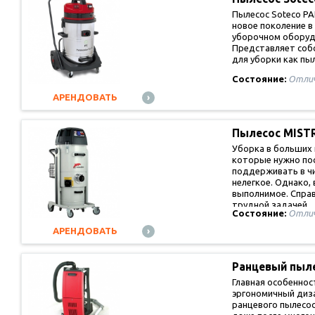
Пылесос Soteco PA
новое поколение 
уборочном оборуд
Представляет соб
для уборки как пы
Состояние:
Отли
АРЕНДОВАТЬ
Пылесос MIST
Уборка в больших
которые нужно по
поддерживать в ч
нелегкое. Однако,
выполнимое. Справ
трудной задачей
Состояние:
Отли
АРЕНДОВАТЬ
Ранцевый пыл
CLEANFIX…
Главная особеннос
эргономичный диза
ранцевого пылесос