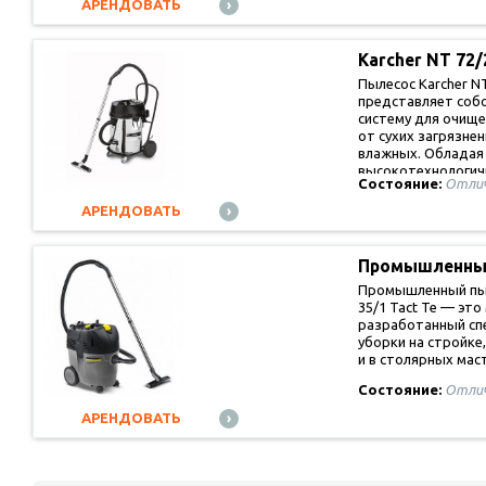
АРЕНДОВАТЬ
Karcher NT 72
Пылесос Karcher NT
представляет соб
систему для очище
от сухих загрязнен
влажных. Обладая
высокотехнологи
Состояние:
Отли
АРЕНДОВАТЬ
Промышленны
Промышленный пыл
35/1 Tact Te — эт
разработанный сп
уборки на стройке
и в столярных мас
Состояние:
Отли
АРЕНДОВАТЬ