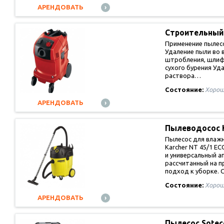
АРЕНДОВАТЬ
Строительный
Применение пылесос
Удаление пыли во 
штробления, шлифо
сухого бурения Уд
раствора…
Состояние:
Хорош
АРЕНДОВАТЬ
Пылеводосос 
Пылесос для влажн
Karcher NT 45/1 EC
и универсальный а
рассчитанный на 
подход к уборке.
Состояние:
Хорош
АРЕНДОВАТЬ
Пылесос Sote