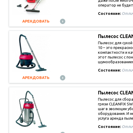
даже после много
оператор не буде
Состояние:
Отли
АРЕНДОВАТЬ
Пылесос CLEA
Пылесос для сухой
10 – это прекрасн
компактности и ка
этот пылесос с п
шумообразование
Состояние:
Отли
АРЕНДОВАТЬ
Пылесос CLEA
Пылесос для сбора
грязи CLEANFIX SW 
шаг в эволюции уб
оборудования. И н
услуга аренда пыл
Состояние:
Отли