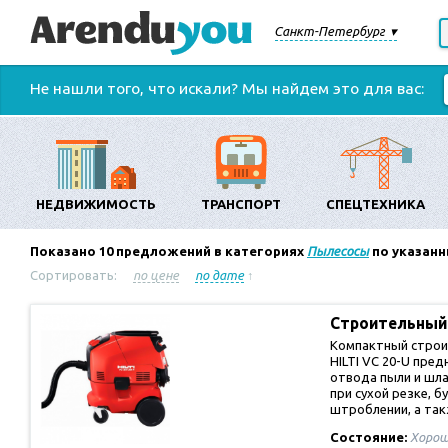
Санкт-Петербург
Не нашли того, что искали? Мы найдем это для вас:
НЕДВИЖИМОСТЬ
ТРАНСПОРТ
СПЕЦТЕХНИКА
Показано
10
предложений в категориях
Пылесосы
по указанн
Сортировать:
по цене
по дате
↑
Строительный
Компактный строи
HILTI VC 20-U пред
отвода пыли и шл
при сухой резке, б
штроблении, а та
Состояние:
Хорош