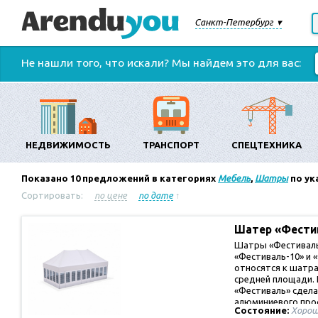
Санкт-Петербург
Не нашли того, что искали? Мы найдем это для вас:
НЕДВИЖИМОСТЬ
ТРАНСПОРТ
СПЕЦТЕХНИКА
Показано
10
предложений в категориях
Мебель
,
Шатры
по ук
Сортировать:
по цене
по дате
↑
Шатер «Фест
Шатры «Фестиваль
«Фестиваль-10» и 
относятся к шатра
средней площади.
«Фестиваль» сдела
алюминиевого пр
Состояние:
Хорош