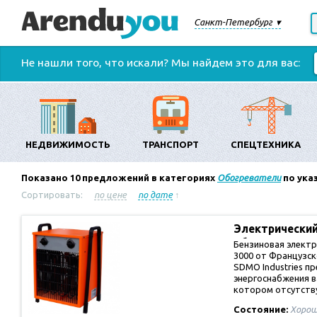
Санкт-Петербург
Не нашли того, что искали? Мы найдем это для вас:
НЕДВИЖИМОСТЬ
ТРАНСПОРТ
СПЕЦТЕХНИКА
Показано
10
предложений в категориях
Обогреватели
по ука
Сортировать:
по цене
по дате
↑
Электрически
обогревател
Бензиновая элект
3000 от Французск
SDMO Industries п
энергоснабжения в
котором отсутст
Состояние:
Хорош