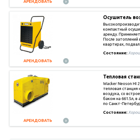
АРЕНДОВАТЬ
Осушитель во
MASTER…
Высокопроизводи
компактный осуши
аренду. Применяет
После затоплений 
квартирах, подва
Состояние:
Хорош
АРЕНДОВАТЬ
Тепловая ста
Wacker Neoson HI 2
тепловая станция 
воздуха, со встр
баком на 661.5л, в
по Санкт-Петербу
Состояние:
Хорош
АРЕНДОВАТЬ