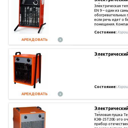
обогревател
Электрическая теп
EN 9 – один из са
обогревательных 
если речь идет о 
помещения. Комп
Состояние:
Хорош
АРЕНДОВАТЬ
Электрически
обогревател
Состояние:
Хорош
АРЕНДОВАТЬ
Электрически
обогревател
Тепловая пушка Т
КЭВ-25Т20Е-это о
прибор отечестве