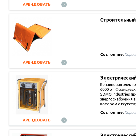
АРЕНДОВАТЬ
Строительный
термоэлектри
Состояние:
Хорош
АРЕНДОВАТЬ
Электрически
обогревател
Бензиновая элект
6000 от Французск
SDMO Industries п
энергоснабжения в
котором отсутст
Состояние:
Хорош
АРЕНДОВАТЬ
Электрически