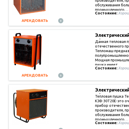
производителя, п
обслуживания бол
промышленного…
Состояние:
Хорош
АРЕНДОВАТЬ
Электрически
обогревател
Данная тепловая 
отечественного п
Тепломаш предназ
полупромышленног
Мощная промышле
пушка имеет…
Состояние:
Хорош
АРЕНДОВАТЬ
Электрически
обогревател
Тепловая пушка Т
КЭВ-30Т20Е-это о
прибор отечестве
производителя, п
обслуживания бол
промышленного…
Состояние:
Хорош