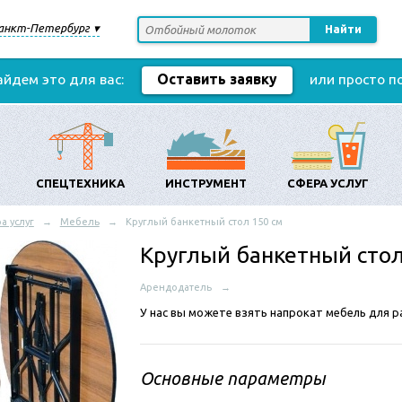
анкт-Петербург
Найти
айдем это для вас:
Оставить заявку
или просто п
СПЕЦТЕХНИКА
ИНСТРУМЕНТ
СФЕРА УСЛУГ
а услуг
Мебель
Круглый банкетный стол 150 см
Круглый банкетный стол
Арендодатель
У нас вы можете взять напрокат мебель для 
Основные параметры