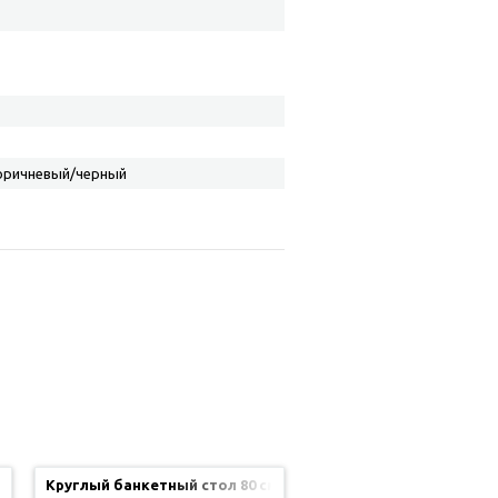
оричневый/черный
0 см
Круглый банкетный стол 80 см