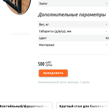
Залог
-
Дополнительные параметры
Вес, кг
-
Габариты (д/в/ш), мм
-
Цвет
К
Материал
-
500
руб/
сутки
Арендовать
Минимальный срок аренды 1 день
Коктейльный/фуршетный стол
Круглый стол для банкета 18